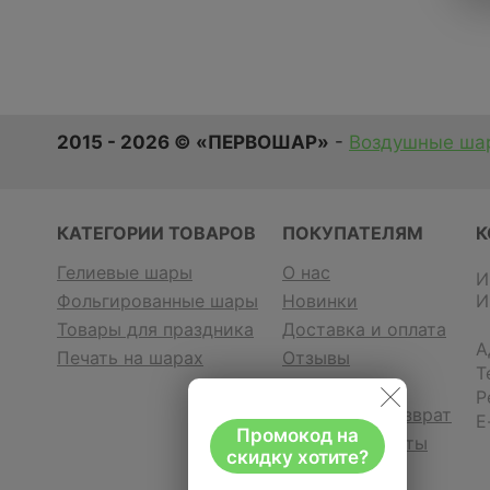
2015 - 2026 © «ПЕРВОШАР»
-
Воздушные шар
КАТЕГОРИИ ТОВАРОВ
ПОКУПАТЕЛЯМ
К
Гелиевые шары
О нас
И
Фольгированные шары
Новинки
И
Товары для праздника
Доставка и оплата
А
Печать на шарах
Отзывы
Т
Контакты
Р
Гарантия и возврат
E
Промокод на
Договор оферты
скидку хотите?