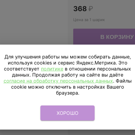
368
₽
Цена за 1 шарик
Для улучшения работы мы можем собирать данные,
ДОСТАВКА
ПО МОСКВЕ
используя cookies и сервис Яндекс.Метрика. Это
соответствует
политике
в отношении персональных
Доставка в пределах МКАД
данных. Продолжая работу на сайте вы даёте
согласие на обработку персональных данных
. Файлы
Доставка за МКАД
cookie можно отключить в настройках Вашего
браузера.
Скидка подписчикам
Параметры
ХОРОШО
Описание