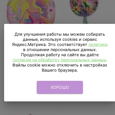
Для улучшения работы мы можем собирать
данные, используя cookies и сервис
Шарик 18" Фея на
Шар 18" Фея в саду
Яндекс.Метрика. Это соответствует
политике
розовом круге
в отношении персональных данных.
Продолжая работу на сайте вы даёте
согласие на обработку персональных данных
485
₽
485
₽
.
Файлы cookie можно отключить в настройках
В КОРЗИНУ
Вашего браузера.
В КОРЗИНУ
ХОРОШО