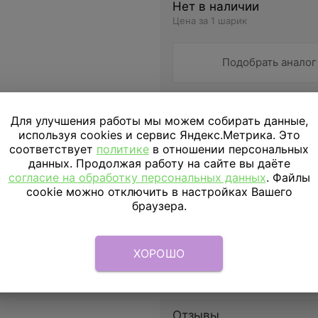
Нет в наличии
Цена за 1 шарик
Подобрать аналог
ДОСТАВКА
ПО МОСКВЕ
Для улучшения работы мы можем собирать данные,
используя cookies и сервис Яндекс.Метрика. Это
Доставка в пределах МКАД
соответствует
политике
в отношении персональных
данных. Продолжая работу на сайте вы даёте
Доставка за МКАД
согласие на обработку персональных данных
. Файлы
cookie можно отключить в настройках Вашего
Скидка подписчикам
браузера.
Параметры
ХОРОШО
Описание
Отзывы