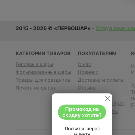
2015 - 2026 © «ПЕРВОШАР»
-
Воздушные шар
КАТЕГОРИИ ТОВАРОВ
ПОКУПАТЕЛЯМ
К
Гелиевые шары
О нас
И
Фольгированные шары
Новинки
И
Товары для праздника
Доставка и оплата
А
Печать на шарах
Отзывы
Т
Контакты
Р
Гарантия и возврат
E
Промокод на
Договор оферты
скидку хотите?
Появится через
минуту