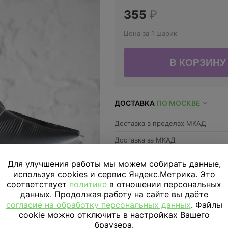
355
₽
Цена за 1 шарик
ДОСТАВКА
ПО МОСКВЕ
Доставка в пределах МКАД
Доставка за МКАД
Скидка подписчикам
Для улучшения работы мы можем собирать данные,
используя cookies и сервис Яндекс.Метрика. Это
соответствует
политике
в отношении персональных
Параметры
данных. Продолжая работу на сайте вы даёте
согласие на обработку персональных данных
. Файлы
cookie можно отключить в настройках Вашего
Отзывы
браузера.