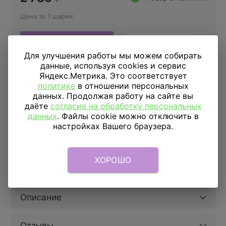
Цена за 1 шарик
Купить в 1 клик
Для улучшения работы мы можем собирать
данные, используя cookies и сервис
Яндекс.Метрика. Это соответствует
политике
в отношении персональных
ДОСТАВКА
ПО МОСКВЕ
данных. Продолжая работу на сайте вы
даёте
согласие на обработку персональных
Доставка в пределах МКАД
590 руб.
от 1 часа
данных
. Файлы cookie можно отключить в
Доставка за МКАД
690 руб.+ 50 руб/км.
от 1 часа
настройках Вашего браузера.
Скидка подписчикам
5%
ХОРОШО
Параметры
Описание
Отзывы