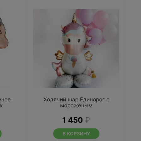
еное
Ходячий шар Единорог с
к
мороженым
1 450
₽
В КОРЗИНУ