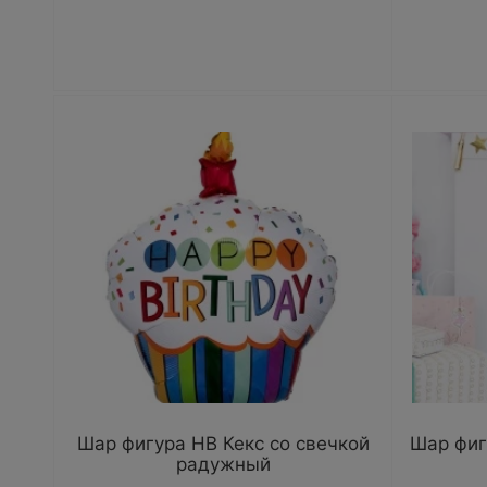
Шар фигура HB Кекс со свечкой
Шар фиг
радужный