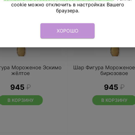
cookie можно отключить в настройках Вашего
браузера.
ХОРОШО
гура Мороженое Эскимо
Шар Фигура Мороженое
жёлтое
бирюзовое
945
₽
945
₽
В КОРЗИНУ
В КОРЗИНУ