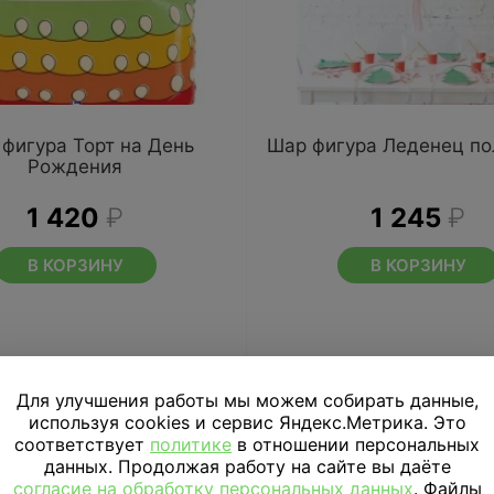
фигура Торт на День
Шар фигура Леденец по
Рождения
1 420
₽
1 245
₽
В КОРЗИНУ
В КОРЗИНУ
Для улучшения работы мы можем собирать данные,
используя cookies и сервис Яндекс.Метрика. Это
соответствует
политике
в отношении персональных
данных. Продолжая работу на сайте вы даёте
согласие на обработку персональных данных
. Файлы