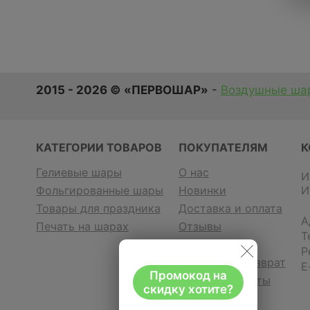
2015 - 2026 © «ПЕРВОШАР»
-
Воздушные шар
КАТЕГОРИИ ТОВАРОВ
ПОКУПАТЕЛЯМ
К
Гелиевые шары
О нас
И
Фольгированные шары
Новинки
И
Товары для праздника
Доставка и оплата
А
Печать на шарах
Отзывы
Т
Контакты
Р
Гарантия и возврат
E
Промокод на
Договор оферты
скидку хотите?