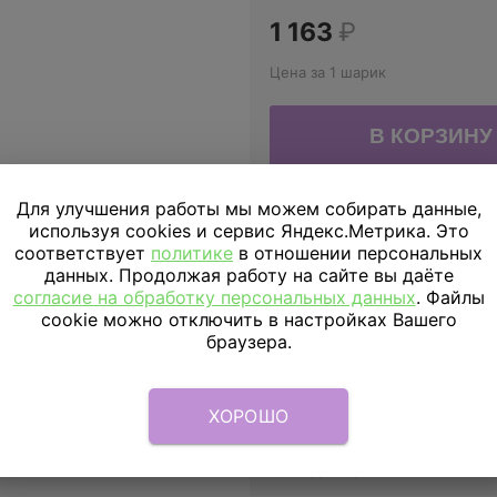
1 163
₽
Цена за 1 шарик
Для улучшения работы мы можем собирать данные,
ДОСТАВКА
ПО МОСКВЕ
используя cookies и сервис Яндекс.Метрика. Это
соответствует
политике
в отношении персональных
Доставка в пределах МКАД
данных. Продолжая работу на сайте вы даёте
согласие на обработку персональных данных
. Файлы
Доставка за МКАД
cookie можно отключить в настройках Вашего
браузера.
Скидка подписчикам
Параметры
ХОРОШО
Описание