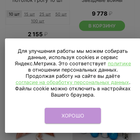
потолок Грогу 10 шт
Звездные войны
9 778
₽
10 шт
15 шт
25 шт
50 шт
100 шт
В КОРЗИНУ
2 155
₽
В КОРЗИНУ
Для улучшения работы мы можем собирать
данные, используя cookies и сервис
Яндекс.Метрика. Это соответствует
политике
в отношении персональных данных.
Продолжая работу на сайте вы даёте
согласие на обработку персональных данных
.
Файлы cookie можно отключить в настройках
Вашего браузера.
ХОРОШО