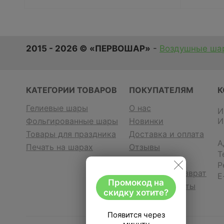
2015 - 2026 © «ПЕРВОШАР»
-
Воздушные шар
КАТЕГОРИИ ТОВАРОВ
ПОКУПАТЕЛЯМ
К
Гелиевые шары
О нас
И
Фольгированные шары
Новинки
И
Товары для праздника
Доставка и оплата
А
Печать на шарах
Отзывы
Т
Контакты
Р
Гарантия и возврат
E
Промокод на
Договор оферты
скидку хотите?
Появится через