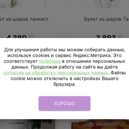
ет из шаров танкист
Букет из шаров Та
4 380
₽
3 893
₽
Для улучшения работы мы можем собирать данные,
В КОРЗИНУ
В КОРЗИНУ
используя cookies и сервис Яндекс.Метрика. Это
соответствует
политике
в отношении персональных
данных. Продолжая работу на сайте вы даёте
согласие на обработку персональных данных
. Файлы
cookie можно отключить в настройках Вашего
браузера.
ХОРОШО