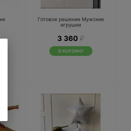
нк
Готовое решение Мужские
игрушки
3 360
₽
В КОРЗИНУ