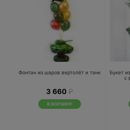
Фонтан из шаров вертолёт и танк
Букет и
с 
3 660
₽
В КОРЗИНУ