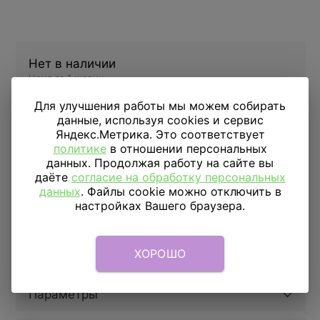
Нет в наличии
Цена за 1 шарик
Для улучшения работы мы можем собирать
Подобрать аналог
данные, используя cookies и сервис
Яндекс.Метрика. Это соответствует
политике
в отношении персональных
данных. Продолжая работу на сайте вы
ДОСТАВКА
даёте
согласие на обработку персональных
ПО МОСКВЕ
данных
. Файлы cookie можно отключить в
Доставка в пределах МКАД
настройках Вашего браузера.
590 руб.
от 1 часа
Доставка за МКАД
690 руб.+ 50 руб/км.
от 1 часа
Скидка подписчикам
5%
ХОРОШО
Параметры