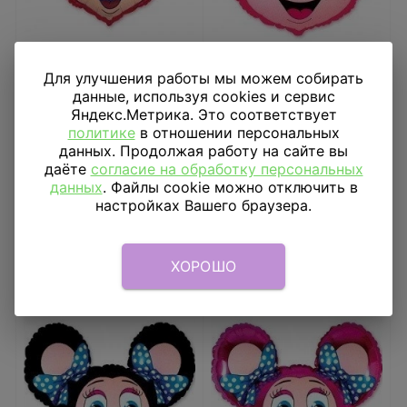
Шар фигура Лолли
Шар фигура Лолли
Для улучшения работы мы можем собирать
супер малиновая
Маус красная
данные, используя cookies и сервис
Яндекс.Метрика. Это соответствует
956
₽
819
₽
политике
в отношении персональных
данных. Продолжая работу на сайте вы
В КОРЗИНУ
В КОРЗИНУ
даёте
согласие на обработку персональных
данных
. Файлы cookie можно отключить в
настройках Вашего браузера.
ХОРОШО