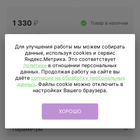
1 330
₽
Товар в наличии
Цена за 1 шарик
Для улучшения работы мы можем собирать
данные, используя cookies и сервис
Купить в 1 клик
Яндекс.Метрика. Это соответствует
политике
в отношении персональных
данных. Продолжая работу на сайте вы
даёте
согласие на обработку персональных
ДОСТАВКА
ПО МОСКВЕ
данных
. Файлы cookie можно отключить в
настройках Вашего браузера.
Доставка в пределах МКАД
590 руб.
от 1 часа
Доставка за МКАД
690 руб.+ 50 руб/км.
от 1 часа
Скидка подписчикам
5%
ХОРОШО
Параметры