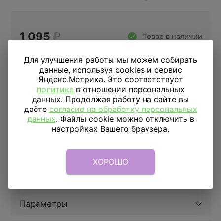
1 095
₽
Товар в наличии
Цена за 1 шарик
Для улучшения работы мы можем собирать
данные, используя cookies и сервис
Яндекс.Метрика. Это соответствует
Купить в 1 клик
политике
в отношении персональных
данных. Продолжая работу на сайте вы
даёте
согласие на обработку персональных
данных
. Файлы cookie можно отключить в
ДОСТАВКА
ПО МОСКВЕ
настройках Вашего браузера.
Доставка в пределах МКАД
590 руб.
от 1 часа
Доставка за МКАД
690 руб.+ 50 руб/км.
от 1 часа
ХОРОШО
Скидка подписчикам
5%
Параметры