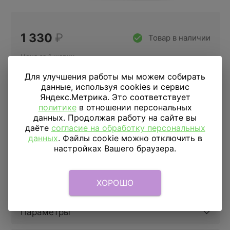
1 330
₽
Товар в наличии
Цена за 1 шарик
Для улучшения работы мы можем собирать
данные, используя cookies и сервис
Купить в 1 клик
Яндекс.Метрика. Это соответствует
политике
в отношении персональных
данных. Продолжая работу на сайте вы
даёте
согласие на обработку персональных
ДОСТАВКА
ПО МОСКВЕ
данных
. Файлы cookie можно отключить в
настройках Вашего браузера.
Доставка в пределах МКАД
590 руб.
от 1 часа
Доставка за МКАД
690 руб.+ 50 руб/км.
от 1 часа
Скидка подписчикам
5%
ХОРОШО
Параметры