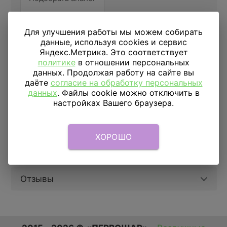
Для улучшения работы мы можем собирать
ДОСТАВКА
ПО МОСКВЕ
данные, используя cookies и сервис
Яндекс.Метрика. Это соответствует
Доставка в пределах МКАД
590 руб.
от 1 часа
политике
в отношении персональных
данных. Продолжая работу на сайте вы
Доставка за МКАД
690 руб.+ 50 руб/км.
от 1 часа
даёте
согласие на обработку персональных
данных
. Файлы cookie можно отключить в
Скидка подписчикам
5%
настройках Вашего браузера.
Параметры
ХОРОШО
Описание
Отзывы