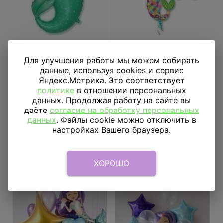
Шар фигура Русалочка
Шар-фигура Русалка
веселая
Для улучшения работы мы можем собирать
данные, используя cookies и сервис
816
₽
1 232
₽
Яндекс.Метрика. Это соответствует
политике
в отношении персональных
В КОРЗИНУ
В КОРЗИНУ
данных. Продолжая работу на сайте вы
даёте
согласие на обработку персональных
данных
. Файлы cookie можно отключить в
настройках Вашего браузера.
ХОРОШО