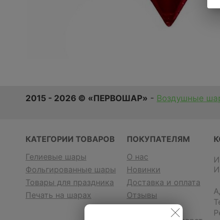
2015 - 2026 © «ПЕРВОШАР»
-
Воздушные шар
КАТЕГОРИИ ТОВАРОВ
ПОКУПАТЕЛЯМ
К
Гелиевые шары
О нас
И
Фольгированные шары
Новинки
И
Товары для праздника
Доставка и оплата
А
Печать на шарах
Отзывы
Т
Контакты
Р