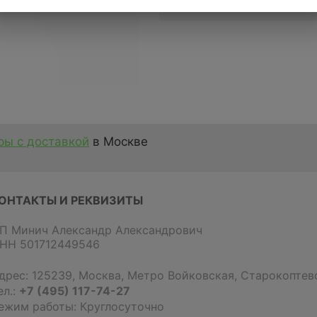
Отзывы
ы с доставкой
в Москве
ОНТАКТЫ И РЕКВИЗИТЫ
П Минич Александр Александрович
НН 501712449546
дрес:
125239
,
Москва
,
Метро Войковская, Старокоптевс
ел.:
+7 (495) 117-74-27
ежим работы: Круглосуточно