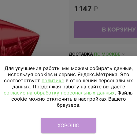
1 147
₽
ДОСТАВКА
ПО МОСКВЕ
Доставка в пределах МКАД
Для улучшения работы мы можем собирать данные,
используя cookies и сервис Яндекс.Метрика. Это
Доставка за МКАД
соответствует
политике
в отношении персональных
данных. Продолжая работу на сайте вы даёте
Скидка подписчикам
согласие на обработку персональных данных
. Файлы
cookie можно отключить в настройках Вашего
Параметры
браузера.
Описание
ХОРОШО