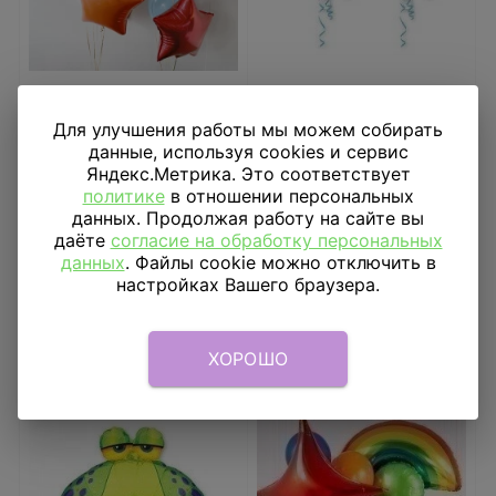
Композиция «Веселая
Шар 3D КУБ 15" HB
радуга»
Малыш мальчик
Для улучшения работы мы можем собирать
данные, используя cookies и сервис
Цену уточняйте
1 314
₽
Яндекс.Метрика. Это соответствует
политике
в отношении персональных
В КОРЗИНУ
данных. Продолжая работу на сайте вы
даёте
согласие на обработку персональных
данных
. Файлы cookie можно отключить в
настройках Вашего браузера.
ХОРОШО