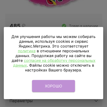
485
₽
Товар в наличии
Для улучшения работы мы можем собирать
данные, используя cookies и сервис
Купить в 1 клик
Яндекс.Метрика. Это соответствует
политике
в отношении персональных
данных. Продолжая работу на сайте вы
даёте
согласие на обработку персональных
ДОСТАВКА
ПО МОСКВЕ
данных
. Файлы cookie можно отключить в
настройках Вашего браузера.
Доставка в пределах МКАД
590 руб.
от 1 часа
Доставка за МКАД
690 руб.+ 50 руб/км.
от 1 часа
ХОРОШО
Скидка подписчикам
5%
Параметры