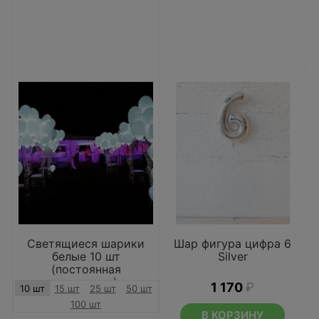
Светящиеся шарики
Шар фигура цифра 6
белые 10 шт
Silver
(постоянная
подсветка)
1 170
₽
10 шт
15 шт
25 шт
50 шт
100 шт
В КОРЗИНУ