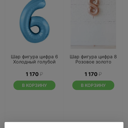
Шар фигура цифра 6
Шар фигура цифра 8
Холодный голубой
Розовое золото
1 170
₽
1 170
₽
В КОРЗИНУ
В КОРЗИНУ