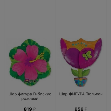
Шар фигура Гибискус
Шар ФИГУРА Тюльпан
розовый
819
₽
956
₽