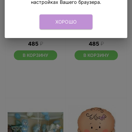
настройках Вашего браузера.
ХОРОШО
Шар 18" У вас девочка
Шар 18" Младенец
девочка
485
₽
485
₽
В КОРЗИНУ
В КОРЗИНУ