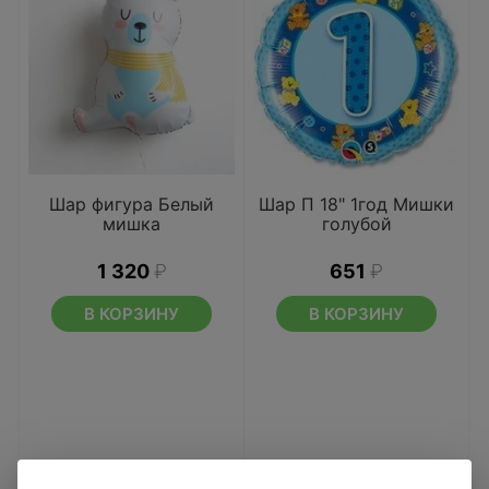
Шар фигура Белый
Шар П 18" 1год Мишки
мишка
голубой
1 320
₽
651
₽
В КОРЗИНУ
В КОРЗИНУ