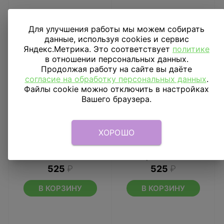
Для улучшения работы мы можем собирать
данные, используя cookies и сервис
Яндекс.Метрика. Это соответствует
политике
в отношении персональных данных.
Продолжая работу на сайте вы даёте
согласие на обработку персональных данных
.
Файлы cookie можно отключить в настройках
Вашего браузера.
ХОРОШО
Шар 18 Me To You HB
Шар П 18" Me to You
Мишка Тедди Цветок
Tiny Малышка
розовый
525
₽
525
₽
В КОРЗИНУ
В КОРЗИНУ