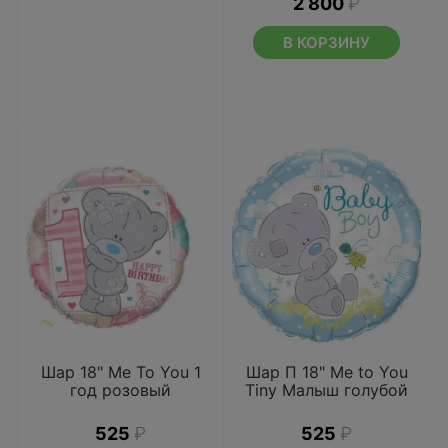
2 800
₽
В КОРЗИНУ
Шар 18" Me To You 1
Шар П 18" Me to You
год розовый
Tiny Малыш голубой
525
₽
525
₽