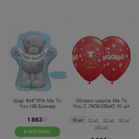
Шар ФИГУРА Me To
Облако шаров Me To
You HB Баннер
You С ЛЮБОВЬЮ 10 шт
1 863
₽
10 шт
15 шт
25 шт
50 шт
100 шт
В КОРЗИНУ