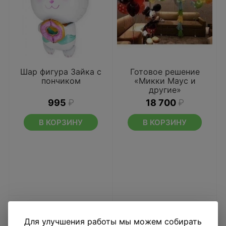
Шар фигура Зайка с
Готовое решение
пончиком
«Микки Маус и
другие»
995
₽
18 700
₽
В КОРЗИНУ
В КОРЗИНУ
Для улучшения работы мы можем собирать