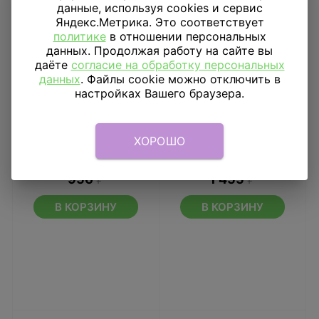
данные, используя cookies и сервис
Яндекс.Метрика. Это соответствует
политике
в отношении персональных
данных. Продолжая работу на сайте вы
даёте
согласие на обработку персональных
данных
. Файлы cookie можно отключить в
настройках Вашего браузера.
Шар фигура V70
Шар фигура Мишка
ХОРОШО
STREET Дракоша
милый
956
₽
1 455
₽
В КОРЗИНУ
В КОРЗИНУ