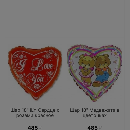
Шар 18" ILY Сердце с
Шар 18" Медвежата в
розами красное
цветочках
485
₽
485
₽