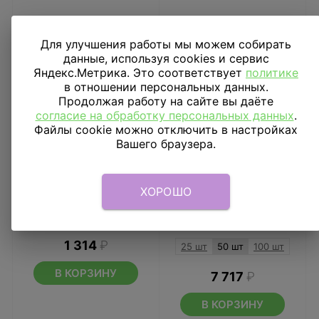
Для улучшения работы мы можем собирать
данные, используя cookies и сервис
Яндекс.Метрика. Это соответствует
политике
в отношении персональных данных.
Продолжая работу на сайте вы даёте
согласие на обработку персональных данных
.
Файлы cookie можно отключить в настройках
Вашего браузера.
ХОРОШО
Шар 3D КУБ 15" HB
Облако шариков
Малыш девочка
Цветы 50 шт
1 314
₽
25 шт
50 шт
100 шт
В КОРЗИНУ
7 717
₽
В КОРЗИНУ