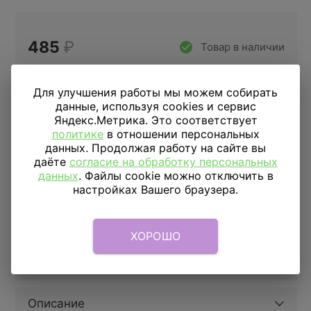
485
₽
Товар в наличии
Для улучшения работы мы можем собирать
Купить в 1 клик
данные, используя cookies и сервис
Яндекс.Метрика. Это соответствует
политике
в отношении персональных
данных. Продолжая работу на сайте вы
ДОСТАВКА
ПО МОСКВЕ
даёте
согласие на обработку персональных
данных
. Файлы cookie можно отключить в
Доставка в пределах МКАД
590 руб.
от 1 часа
настройках Вашего браузера.
Доставка за МКАД
690 руб.+ 50 руб/км.
от 1 часа
Скидка подписчикам
5%
ХОРОШО
Параметры
Описание