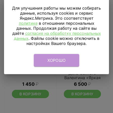
Для улучшения работы мы можем собирать
данные, используя cookies и сервис
Яндекс.Метрика. Это соответствует
политике
в отношении персональных
данных. Продолжая работу на сайте вы
даёте
согласие на обработку персональных
данных
. Файлы cookie можно отключить в
настройках Вашего браузера.
ХОРОШО
Ходячий шар Мишка
Букет из шаров на
День Святого
Валентина «Яркая
любовь»
1 450
₽
6 500
₽
В КОРЗИНУ
В КОРЗИНУ