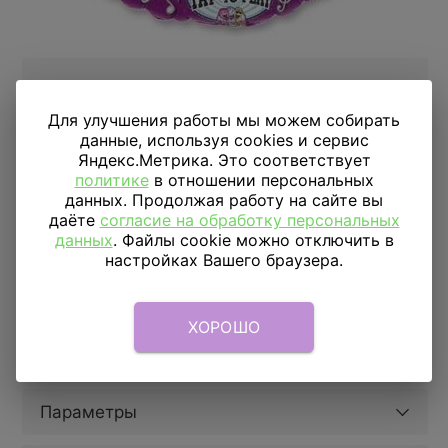
Нет в наличии
Цена за 1 шарик
Для улучшения работы мы можем собирать
данные, используя cookies и сервис
Яндекс.Метрика. Это соответствует
Подобрать аналог
политике
в отношении персональных
данных. Продолжая работу на сайте вы
даёте
согласие на обработку персональных
данных
. Файлы cookie можно отключить в
ДОСТАВКА
ПО МОСКВЕ
настройках Вашего браузера.
Доставка в пределах МКАД
590 руб.
от 1 часа
Доставка за МКАД
690 руб.+ 50 руб/км.
от 1 часа
ХОРОШО
Скидка подписчикам
5%
Параметры