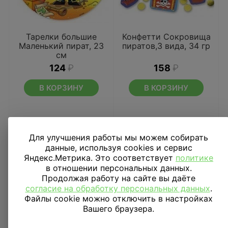
Тарелки большие
Конфетти Сокровища
Маленький пират, 23
пиратов,3 вида, 34 гр
см
124
₽
158
₽
В КОРЗИНУ
В КОРЗИНУ
Для улучшения работы мы можем собирать
данные, используя cookies и сервис
Яндекс.Метрика. Это соответствует
политике
в отношении персональных данных.
Продолжая работу на сайте вы даёте
согласие на обработку персональных данных
.
Файлы cookie можно отключить в настройках
Вашего браузера.