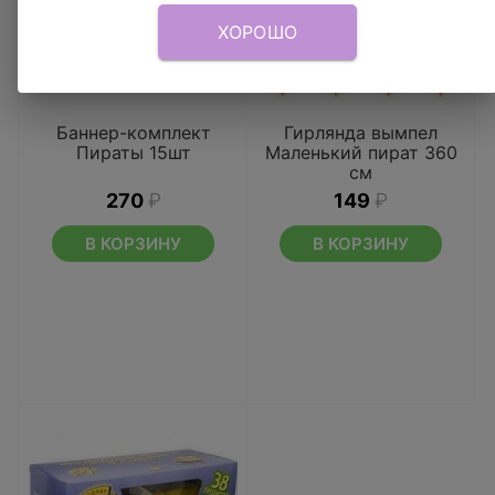
ХОРОШО
Баннер-комплект
Гирлянда вымпел
Пираты 15шт
Маленький пират 360
см
270
₽
149
₽
В КОРЗИНУ
В КОРЗИНУ