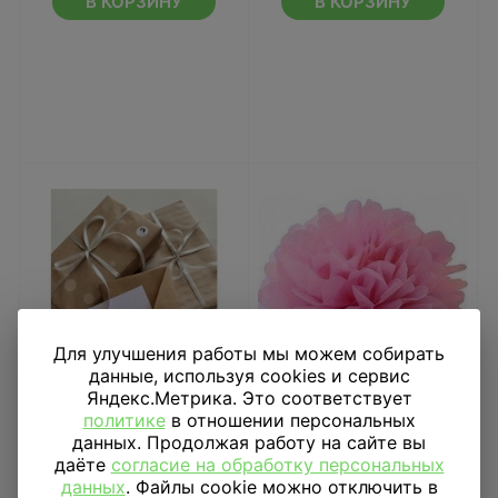
В КОРЗИНУ
В КОРЗИНУ
Для улучшения работы мы можем собирать
данные, используя cookies и сервис
Яндекс.Метрика. Это соответствует
политике
в отношении персональных
Открытка «С днем
Помпон Розовый 20
данных. Продолжая работу на сайте вы
рождения мой самый
см
даёте
согласие на обработку персональных
любимый человек 2»
данных
. Файлы cookie можно отключить в