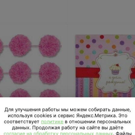
Для улучшения работы мы можем собирать данные,
используя cookies и сервис Яндекс.Метрика. Это
янда-помпоны Ярко-
Салфетки Сладкий Праз
соответствует
политике
в отношении персональных
розовые, 2 штуки
см
данных. Продолжая работу на сайте вы даёте
согласие на обработку персональных данных
. Файлы