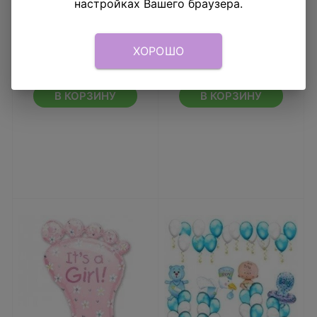
настройках Вашего браузера.
Шар фигура Стопа
Шар-фигура Соска
мальчика голубая
полосатая
ХОРОШО
1 094
₽
1 593
₽
В КОРЗИНУ
В КОРЗИНУ