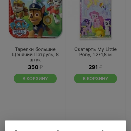
Тарелки большие
Скатерть My Little
Щенячий Патруль, 8
Pony, 1,2*1,8 м
штук
350
₽
291
₽
В КОРЗИНУ
В КОРЗИНУ