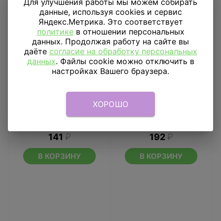
Для улучшения работы мы можем собирать
данные, используя cookies и сервис
Яндекс.Метрика. Это соответствует
политике
в отношении персональных
данных. Продолжая работу на сайте вы
даёте
согласие на обработку персональных
данных
. Файлы cookie можно отключить в
настройках Вашего браузера.
ХОРОШО
Язык-гудок Маша и
Мыльные пузыри
Медведь, 6 штук
Щенячий Патруль, 50
мл
141
₽
192
₽
В КОРЗИНУ
В КОРЗИНУ