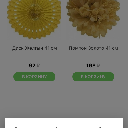
Диск Желтый 41 см
Помпон Золото 41 см
92
₽
168
₽
В КОРЗИНУ
В КОРЗИНУ