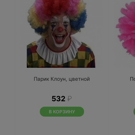
Парик Клоун, цветной
П
532
₽
В КОРЗИНУ