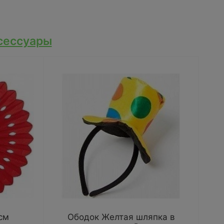
сессуары
см
Ободок Желтая шляпка в