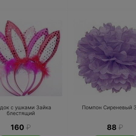
док с ушками Зайка
Помпон Сиреневый 
блестящий
160
₽
88
₽