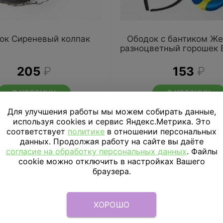
ок Сиреневый колпак
Ободок с бантиком Же
разноцветный горошек 
205
₽
153
₽
В КОРЗИНУ
В КОРЗИНУ
Для улучшения работы мы можем собирать данные,
используя cookies и сервис Яндекс.Метрика. Это
соответствует
политике
в отношении персональных
данных. Продолжая работу на сайте вы даёте
согласие на обработку персональных данных
. Файлы
cookie можно отключить в настройках Вашего
браузера.
ХОРОШО