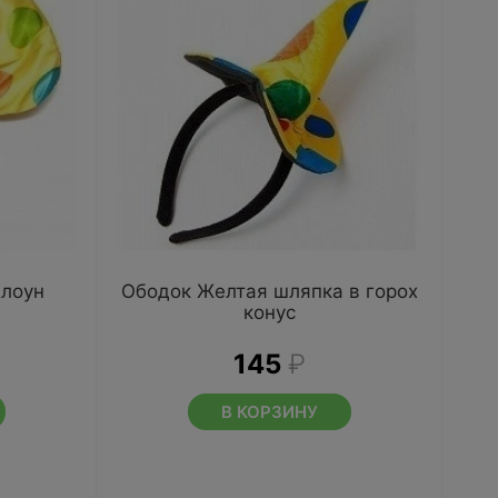
Клоун
Ободок Желтая шляпка в горох
конус
145
₽
В КОРЗИНУ