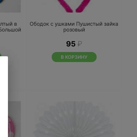
лтый в
Ободок с ушками Пушистый зайка
Большой
розовый
95
₽
В КОРЗИНУ