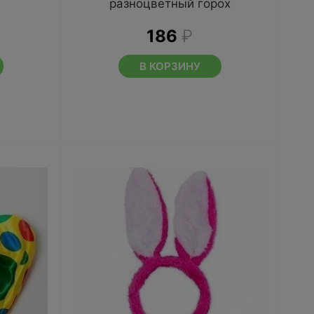
разноцветный горох
186
₽
В КОРЗИНУ