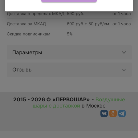
ДОСТАВКА
ПО МОСКВЕ
Доставка в пределах МКАД
590 руб.
от 1 часа
Доставка за МКАД
690 руб.+ 50 руб/км.
от 1 часа
Скидка подписчикам
5%
Параметры
Отзывы
2015 - 2026 © «ПЕРВОШАР»
-
Воздушные
шары с доставкой
в Москве