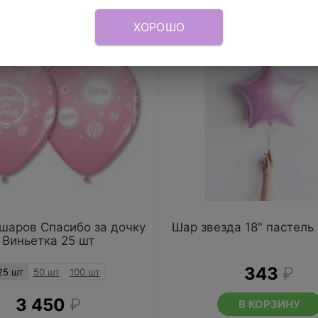
ХОРОШО
шаров Спасибо за дочку
Шар звезда 18" пастель
Виньетка 25 шт
343
₽
25 шт
50 шт
100 шт
3 450
₽
В КОРЗИНУ