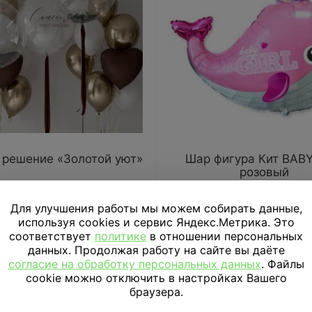
 решение «Золотой уют»
Шар фигура Кит BABY
розовый
15 720
₽
995
₽
Для улучшения работы мы можем собирать данные,
используя cookies и сервис Яндекс.Метрика. Это
В КОРЗИНУ
В КОРЗИНУ
соответствует
политике
в отношении персональных
данных. Продолжая работу на сайте вы даёте
согласие на обработку персональных данных
. Файлы
cookie можно отключить в настройках Вашего
браузера.