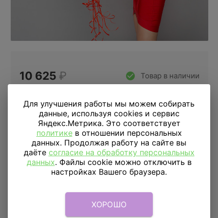
10 625
₽
Товар в наличии
Цена за 50 шариков
Для улучшения работы мы можем собирать
данные, используя cookies и сервис
10шт
15шт
25шт
50шт
100шт
Яндекс.Метрика. Это соответствует
политике
в отношении персональных
данных. Продолжая работу на сайте вы
Купить в 1 клик
даёте
согласие на обработку персональных
данных
. Файлы cookie можно отключить в
настройках Вашего браузера.
ДОСТАВКА
ПО МОСКВЕ
Доставка в пределах МКАД
590 руб.
от 1 часа
ХОРОШО