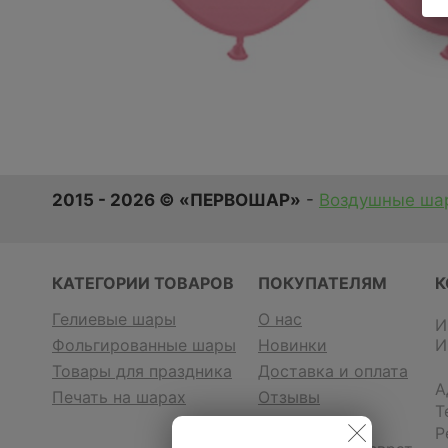
2015 - 2026 © «ПЕРВОШАР»
-
Воздушные шар
КАТЕГОРИИ ТОВАРОВ
ПОКУПАТЕЛЯМ
К
Гелиевые шары
О нас
И
Фольгированные шары
Новинки
И
Товары для праздника
Доставка и оплата
А
Печать на шарах
Отзывы
Т
Контакты
Р