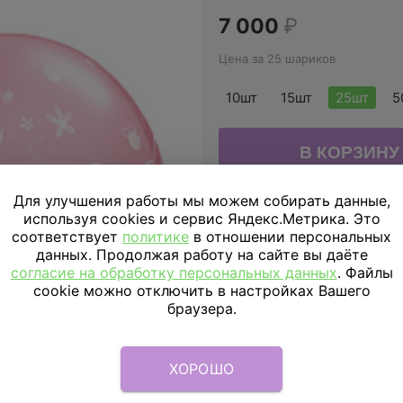
7 000
₽
Цена за 25 шариков
10шт
15шт
25шт
5
Для улучшения работы мы можем собирать данные,
используя cookies и сервис Яндекс.Метрика. Это
ДОСТАВКА
ПО МОСКВЕ
соответствует
политике
в отношении персональных
данных. Продолжая работу на сайте вы даёте
Доставка в пределах МКАД
согласие на обработку персональных данных
. Файлы
cookie можно отключить в настройках Вашего
Доставка за МКАД
браузера.
Скидка подписчикам
ХОРОШО
Параметры