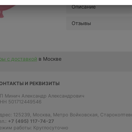
Описание
Отзывы
ы с доставкой
в Москве
ОНТАКТЫ И РЕКВИЗИТЫ
П Минич Александр Александрович
НН 501712449546
дрес:
125239
,
Москва
,
Метро Войковская, Старокоптевс
ел.:
+7 (495) 117-74-27
ежим работы: Круглосуточно