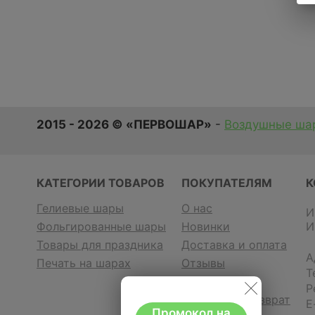
2015 - 2026 © «ПЕРВОШАР»
-
Воздушные шар
КАТЕГОРИИ ТОВАРОВ
ПОКУПАТЕЛЯМ
К
Гелиевые шары
О нас
И
Фольгированные шары
Новинки
И
Товары для праздника
Доставка и оплата
А
Печать на шарах
Отзывы
Т
Контакты
Р
Гарантия и возврат
E
Промокод на