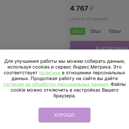
4 767
₽
Цена за 25 шариков
25шт
50шт
100шт
Для улучшения работы мы можем собирать данные,
используя cookies и сервис Яндекс.Метрика. Это
ДОСТАВКА
ПО МОСКВЕ
соответствует
политике
в отношении персональных
данных. Продолжая работу на сайте вы даёте
Доставка в пределах МКАД
согласие на обработку персональных данных
. Файлы
cookie можно отключить в настройках Вашего
Доставка за МКАД
браузера.
Скидка подписчикам
ХОРОШО
Параметры