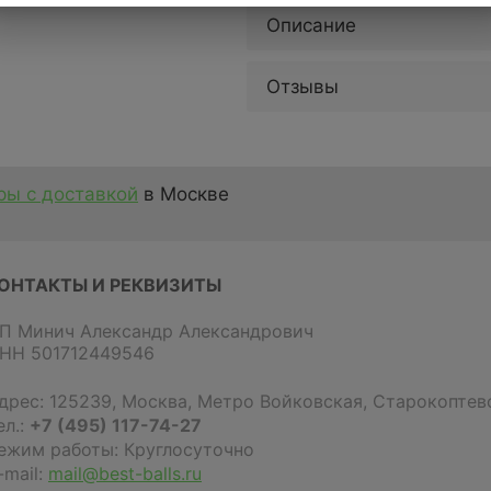
Описание
Отзывы
ы с доставкой
в Москве
ОНТАКТЫ И РЕКВИЗИТЫ
П Минич Александр Александрович
НН 501712449546
дрес:
125239
,
Москва
,
Метро Войковская, Старокоптевс
ел.:
+7 (495) 117-74-27
ежим работы: Круглосуточно
-mail:
mail@best-balls.ru