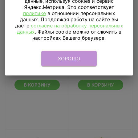
данные, используя cookies и сервис
Яндекс.Метрика. Это соответствует
политике
в отношении персональных
данных. Продолжая работу на сайте вы
даёте
согласие на обработку персональных
данных
. Файлы cookie можно отключить в
настройках Вашего браузера.
Ободок с ушками
Ободок с бантиком
ХОРОШО
Зайка острые ушки
Желтый в
разноцветный
горошек Большой
126
₽
153
₽
В КОРЗИНУ
В КОРЗИНУ