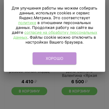
Для улучшения работы мы можем собирать
данные, используя cookies и сервис
Яндекс.Метрика. Это соответствует
политике
в отношении персональных
данных. Продолжая работу на сайте вы
даёте
согласие на обработку персональных
данных
. Файлы cookie можно отключить в
настройках Вашего браузера.
ХОРОШО
Букет из шаров
Букет из шаров на
розово-белых сердц
День Святого
Валентина «Яркая
любовь»
4 410
₽
6 500
₽
В КОРЗИНУ
В КОРЗИНУ