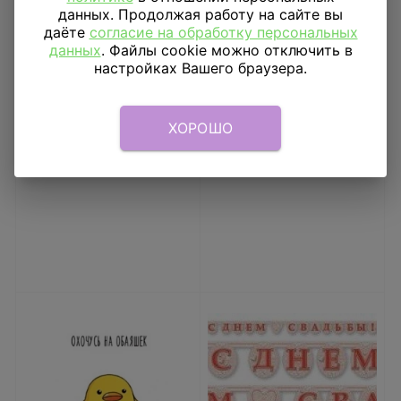
данных. Продолжая работу на сайте вы
даёте
согласие на обработку персональных
данных
. Файлы cookie можно отключить в
настройках Вашего браузера.
Деньги для выкупа
Конфетти Шампанское
5000 руб.
14 гр
103
₽
120
₽
ХОРОШО
В КОРЗИНУ
В КОРЗИНУ