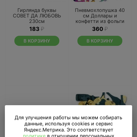
Гирлянда буквы
Пневмохлопушка 40
СОВЕТ ДА ЛЮБОВЬ
см Доллары и
230см
конфетти из фольги
183
₽
360
₽
В КОРЗИНУ
В КОРЗИНУ
Для улучшения работы мы можем собирать
данные, используя cookies и сервис
Яндекс.Метрика. Это соответствует
политике
в отношении персональных