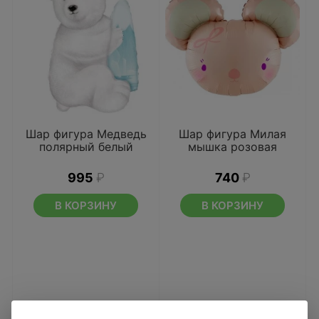
Шар фигура Медведь
Шар фигура Милая
полярный белый
мышка розовая
995
₽
740
₽
В КОРЗИНУ
В КОРЗИНУ