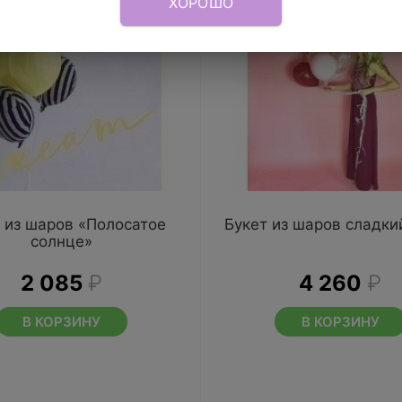
ХОРОШО
 из шаров «Полосатое
Букет из шаров сладки
солнце»
2 085
₽
4 260
₽
В КОРЗИНУ
В КОРЗИНУ