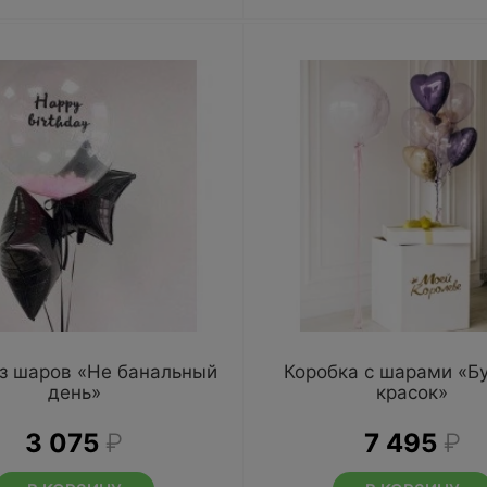
из шаров «Не банальный
Коробка с шарами «Б
день»
красок»
3 075
₽
7 495
₽