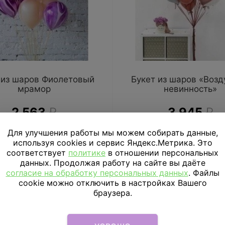
 из шаров Фиолетовый
Букет из шаров «Воз
мрамор
невинность»
2 563
₽
3 945
₽
Для улучшения работы мы можем собирать данные,
В КОРЗИНУ
В КОРЗИНУ
используя cookies и сервис Яндекс.Метрика. Это
соответствует
политике
в отношении персональных
данных. Продолжая работу на сайте вы даёте
согласие на обработку персональных данных
. Файлы
cookie можно отключить в настройках Вашего
браузера.