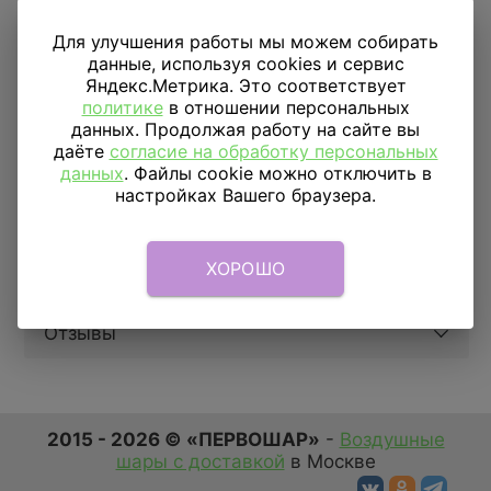
Купить в 1 клик
Для улучшения работы мы можем собирать
данные, используя cookies и сервис
Яндекс.Метрика. Это соответствует
ДОСТАВКА
ПО МОСКВЕ
политике
в отношении персональных
данных. Продолжая работу на сайте вы
Доставка в пределах МКАД
590 руб.
от 1 часа
даёте
согласие на обработку персональных
Доставка за МКАД
690 руб.+ 50 руб/км.
от 1 часа
данных
. Файлы cookie можно отключить в
настройках Вашего браузера.
Скидка подписчикам
5%
ХОРОШО
Параметры
Отзывы
2015 - 2026 © «ПЕРВОШАР»
-
Воздушные
шары с доставкой
в Москве