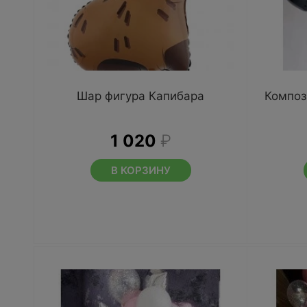
Шар фигура Капибара
Композ
1 020
₽
В КОРЗИНУ