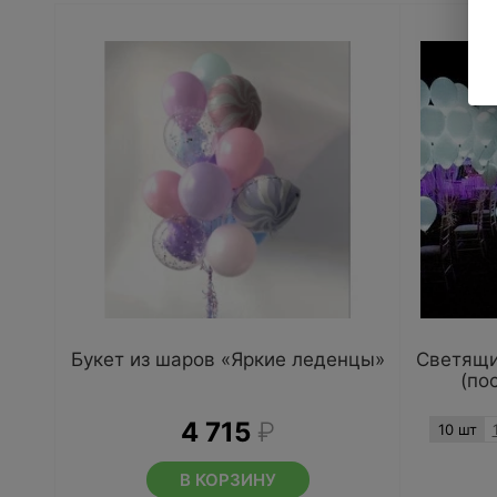
Букет из шаров «Яркие леденцы»
Светящи
(по
4 715
₽
10 шт
В КОРЗИНУ