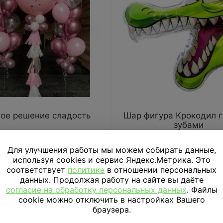
вое решение сладость
Шар фигура Крокодил г
зубами
9 410
₽
1 020
₽
Для улучшения работы мы можем собирать данные,
используя cookies и сервис Яндекс.Метрика. Это
соответствует
политике
в отношении персональных
В КОРЗИНУ
В КОРЗИНУ
данных. Продолжая работу на сайте вы даёте
согласие на обработку персональных данных
. Файлы
cookie можно отключить в настройках Вашего
браузера.