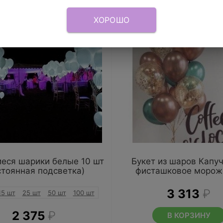
ХОРОШО
еся шарики белые 10 шт
Букет из шаров Капуч
стоянная подсветка)
фисташковое морож
3 313
₽
15 шт
25 шт
50 шт
100 шт
2 375
₽
В КОРЗИНУ