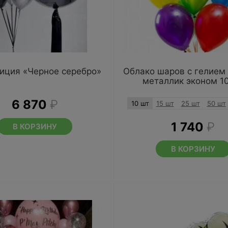
иция «Черное серебро»
Облако шаров с гелием
металлик эконом 1
6 870
₽
10 шт
15 шт
25 шт
50 шт
1 740
₽
В КОРЗИНУ
В КОРЗИНУ