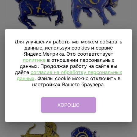
Шар фигура Зодиак
Шар фигура Зодиак
Для улучшения работы мы можем собирать
Стрелец синий
Телец синий
данные, используя cookies и сервис
Яндекс.Метрика. Это соответствует
1 314
₽
1 314
₽
политике
в отношении персональных
данных. Продолжая работу на сайте вы
В КОРЗИНУ
В КОРЗИНУ
даёте
согласие на обработку персональных
данных
. Файлы cookie можно отключить в
настройках Вашего браузера.
ХОРОШО