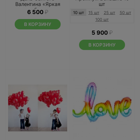
Валентина «Яркая
шт
любовь»
6 500
₽
10 шт
15 шт
25 шт
50 шт
100 шт
В КОРЗИНУ
5 900
₽
В КОРЗИНУ