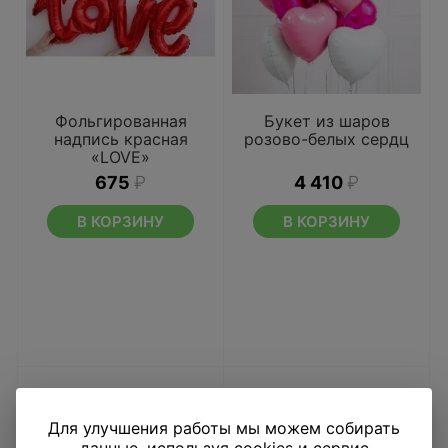
Фольгированная
Букет из шаров
надпись красная
розово-белых сердц
«LOVE»
675
₽
4 410
₽
В КОРЗИНУ
В КОРЗИНУ
Для улучшения работы мы можем собирать