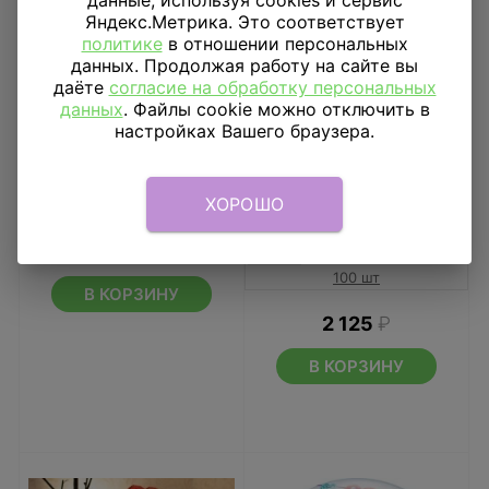
данные, используя cookies и сервис
Яндекс.Метрика. Это соответствует
политике
в отношении персональных
данных. Продолжая работу на сайте вы
даёте
согласие на обработку персональных
данных
. Файлы cookie можно отключить в
настройках Вашего браузера.
Букет из шаров
Сердца латексные
красно-золотых сердц
ХОРОШО
Средние Ассорти 10
шт
4 410
₽
10 шт
15 шт
25 шт
50 шт
100 шт
В КОРЗИНУ
2 125
₽
В КОРЗИНУ